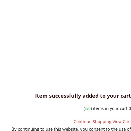
Item successfully added to your c
)
₪
0
Continue Shopping
View C
By continuing to use this website, you consent to the us