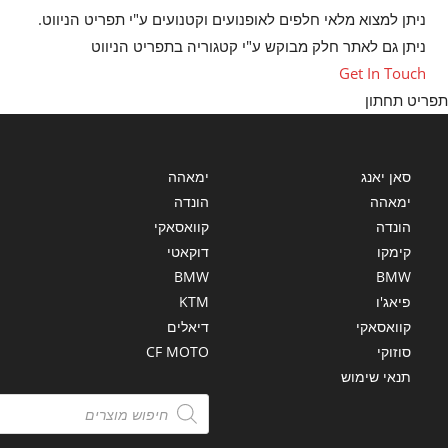
ניתן למצוא מלאי חלפים לאופנועים וקטנועים ע"י תפריט הניווט.
ניתן גם לאתר חלק מבוקש ע"י קטגוריה בתפריט הניווט
Opens
Get In Touch
in
יט תחתון
a
new
tab
סאן יאנג
ימאהה
ימאהה
הונדה
הונדה
קוואסאקי
קימקו
דוקאטי
BMW
BMW
פיאג'ו
KTM
קוואסאקי
דיאלים
סוזוקי
CF MOTO
תנאי שימוש
Products
search