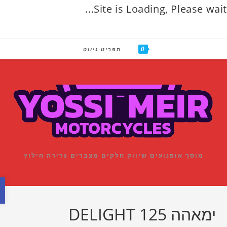
Site is Loading, Please wait
0
con
תפריט ניווט
מוסך אופנועים שיווק חלקים מצברים גרירה חילוץ
פתח סרגל נגישות
ימאהה DELIGHT 125