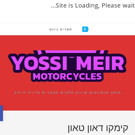
Site is Loading, Please wait
0
con
תפריט ניווט
מוסך אופנועים שיווק חלקים מצברים גרירה חילוץ
פתח סרגל נגישות
קימקו דאון טאון