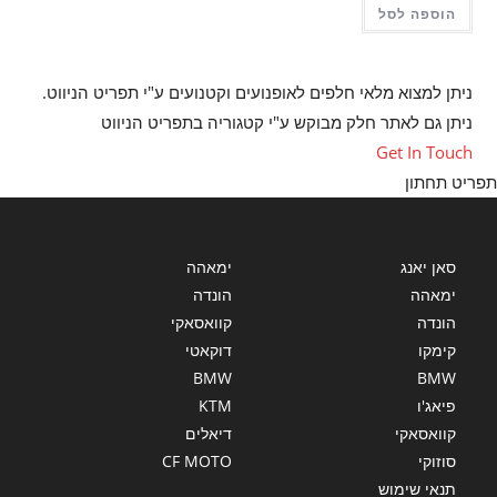
הוספה לסל
₪1,500.
₪800.
ניתן למצוא מלאי חלפים לאופנועים וקטנועים ע"י תפריט הניווט.
ניתן גם לאתר חלק מבוקש ע"י קטגוריה בתפריט הניווט
Opens
Get In Touch
in
יט תחתון
a
new
tab
סאן יאנג
ימאהה
ימאהה
הונדה
הונדה
קוואסאקי
קימקו
דוקאטי
BMW
BMW
פיאג'ו
KTM
קוואסאקי
דיאלים
סוזוקי
CF MOTO
תנאי שימוש