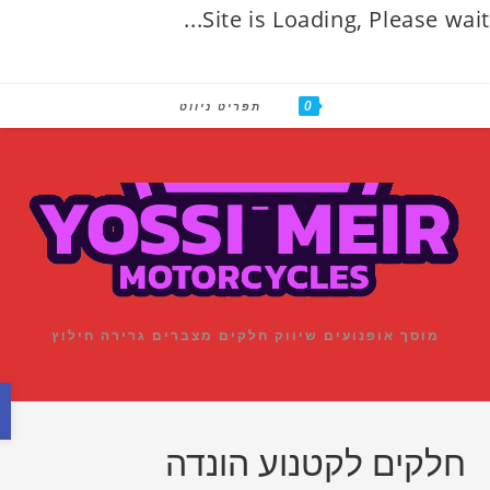
Site is Loading, Please wait
0
con
תפריט ניווט
מוסך אופנועים שיווק חלקים מצברים גרירה חילוץ
פתח סרגל נגישות
חלקים לקטנוע הונדה