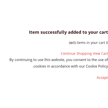
Item successfully added to your c
)
₪
0
Continue Shopping
View C
By continuing to use this website, you consent to the us
cookies in accordance with our Cookie Pol
Acc