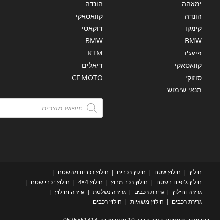
ימאהה
הונדה
הונדה
קוואסאקי
קימקו
דוקאטי
BMW
BMW
פיאג'ו
KTM
קוואסאקי
דיאלים
סוזוקי
CF MOTO
תנאי שימוש
Products
search
חילוץ
חילוץ שטח
חילוץ רכבים
חילוץ רכבים מהשטח
חילוץ ג'יפים בשטח
חילוץ רכב מבוץ
חילוץ 4×4
חילוץ רכבי שטח
גרירה וחילוץ
גרירת רכבים
גרירה נשלטת
גרירה וחילוץ
גרירת רכבים
חילוץ משאיות
חילוץ רכבים
יוסי מאיר אופנועים רחוב הרכב 10 פתח תקווה 0535551414