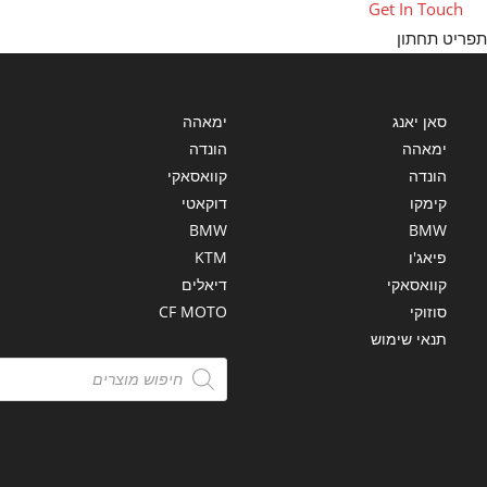
Opens
Get In Touch
in
יט תחתון
a
new
tab
סאן יאנג
ימאהה
ימאהה
הונדה
הונדה
קוואסאקי
קימקו
דוקאטי
BMW
BMW
פיאג'ו
KTM
קוואסאקי
דיאלים
סוזוקי
CF MOTO
תנאי שימוש
Products
search