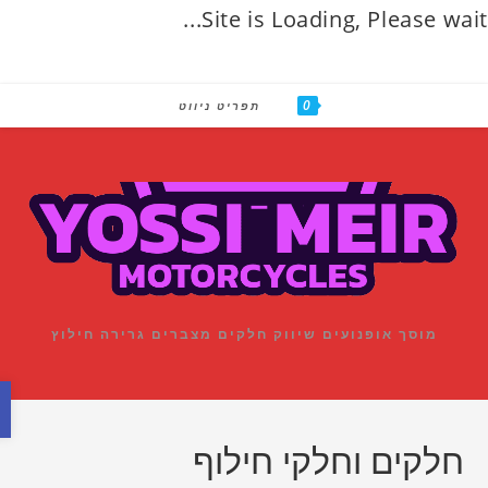
Site is Loading, Please wait
0
con
תפריט ניווט
מוסך אופנועים שיווק חלקים מצברים גרירה חילוץ
פתח סרגל נגישות
חלקים וחלקי חילוף