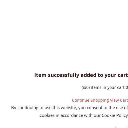
Item successfully added to your c
)
₪
0
Continue Shopping
View C
By continuing to use this website, you consent to the us
cookies in accordance with our Cookie Pol